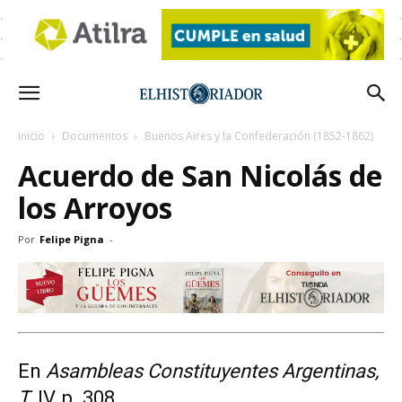
Inicio
Documentos
Buenos Aires y la Confederación (1852-1862)
Acuerdo de San Nicolás de
los Arroyos
Por
Felipe Pigna
-
En
Asambleas Constituyentes Argentinas,
T.
IV, p. 308