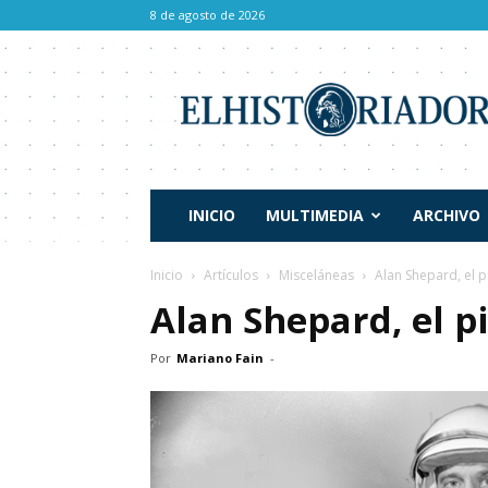
8 de agosto de 2026
El
Historiador
INICIO
MULTIMEDIA
ARCHIVO
Inicio
Artículos
Misceláneas
Alan Shepard, el p
Alan Shepard, el p
Por
Mariano Fain
-