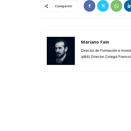
Compartir
Mariano Fain
Director de Formación e invest
(pBA) Director Colegio Francoi