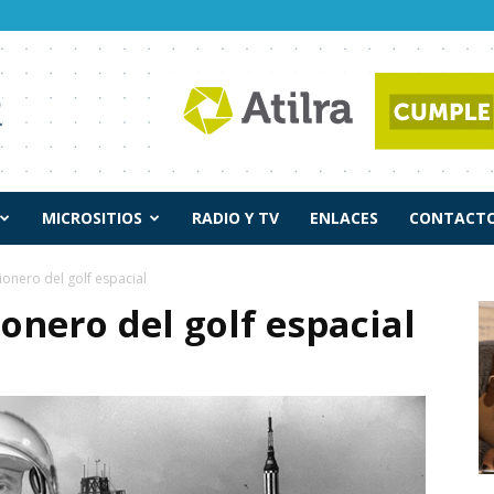
MICROSITIOS
RADIO Y TV
ENLACES
CONTACTO
ionero del golf espacial
ionero del golf espacial