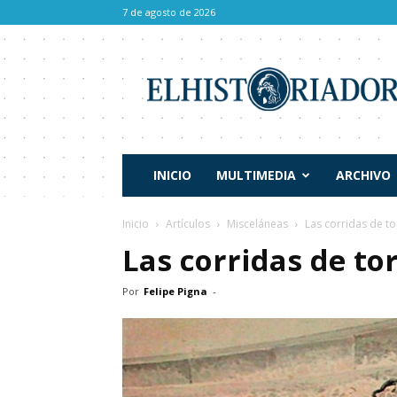
7 de agosto de 2026
El
Historiador
INICIO
MULTIMEDIA
ARCHIVO
Inicio
Artículos
Misceláneas
Las corridas de t
Las corridas de to
Por
Felipe Pigna
-