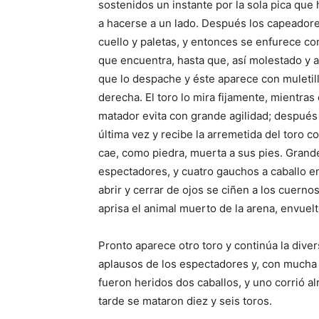
sostenidos un instante por la sola pica que
a hacerse a un lado. Después los capeadores
cuello y paletas, y entonces se enfurece co
que encuentra, hasta que, así molestado y a
que lo despache y éste aparece con muletill
derecha. El toro lo mira fijamente, mientras
matador evita con grande agilidad; después 
última vez y recibe la arremetida del toro co
cae, como piedra, muerta a sus pies. Grand
espectadores, y cuatro gauchos a caballo e
abrir y cerrar de ojos se ciñen a los cuerno
aprisa el animal muerto de la arena, envuel
Pronto aparece otro toro y continúa la div
aplausos de los espectadores y, con mucha 
fueron heridos dos caballos, y uno corrió al
tarde se mataron diez y seis toros.