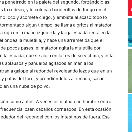
 ha penetrado en la paleta del segundo, forzándolo así
 lo rodean, y le colocan banderillas de fuego en el
mo loco y acomete ciego, y embiste al acaso todo lo
tormentado algún tiempo, se llama a gritos al matador
a roja en la mano izquierda y larga espada recta en la
 él ondea la muletilla, y hace una arremetida que el
de pocos pases, el matador agita la muletilla por
n la espada, que se aloja en la res de su víctima, y ésta
es aplausos y pañuelos agitados animan a los
ntran a galope al redondel revoleando lazos que en un
s y patas del toro, y prendiéndolos al recado, sacan
to en una nube de polvo.
ersión como antes. A veces es matado un hombre entre
frecuencia, caen caballos corneados. En esta ocasión
rededor del redondel con los intestinos de fuera. Esa