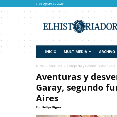
9 de agosto de 2026
El
Historiador
INICIO
MULTIMEDIA
ARCHIVO
Inicio
Artículos
Conquista y Colonia (1492-1776)
Aventuras y desve
Garay, segundo f
Aires
Por
Felipe Pigna
-