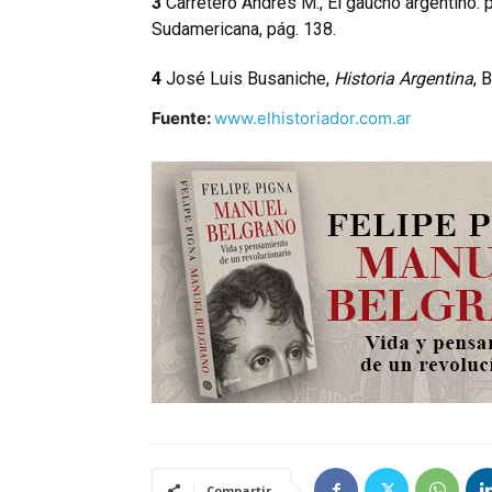
3
Carretero Andrés M., El gaucho argentino: 
Sudamericana, pág. 138.
4
José Luis Busaniche,
Historia Argentina
, 
Fuente:
www.elhistoriador.com.ar
Compartir