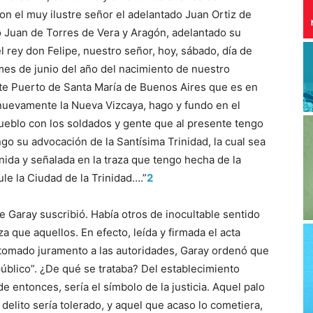
on el muy ilustre señor el adelantado Juan Ortiz de
do Juan de Torres de Vera y Aragón, adelantado su
l rey don Felipe, nuestro señor, hoy, sábado, día de
es de junio del año del nacimiento de nuestro
te Puerto de Santa María de Buenos Aires que es en
da nuevamente la Nueva Vizcaya, hago y fundo en el
pueblo con los soldados y gente que al presente tengo
pongo su advocación de la Santísima Trinidad, la cual sea
nida y señalada en la traza que tengo hecha de la
ule la Ciudad de la Trinidad….”
2
 Garay suscribió. Había otros de inocultable sentido
a que aquellos. En efecto, leída y firmada el acta
 y tomado juramento a las autoridades, Garay ordenó que
úblico”. ¿De qué se trataba? Del establecimiento
 entonces, sería el símbolo de la justicia. Aquel palo
delito sería tolerado, y aquel que acaso lo cometiera,