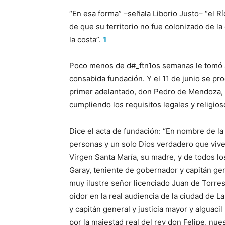
“En esa forma” –señala Liborio Justo– “el Rí
de que su territorio no fue colonizado de la 
la costa”.
1
Poco menos de d#_ftn1os semanas le tomó a
consabida fundación. Y el 11 de junio se pro
primer adelantado, don Pedro de Mendoza, Ga
cumpliendo los requisitos legales y religios
Dice el acta de fundación: “En nombre de la 
personas y un solo Dios verdadero que vive
Virgen Santa María, su madre, y de todos los
Garay, teniente de gobernador y capitán gen
muy ilustre señor licenciado Juan de Torre
oidor en la real audiencia de la ciudad de L
y capitán general y justicia mayor y alguacil
por la majestad real del rey don Felipe, nue