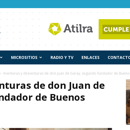
MICROSITIOS
RADIO Y TV
ENLACES
CONTACTO
Aventuras y desventuras de don Juan de Garay, segundo fundador de Buenos
nturas de don Juan de
undador de Buenos