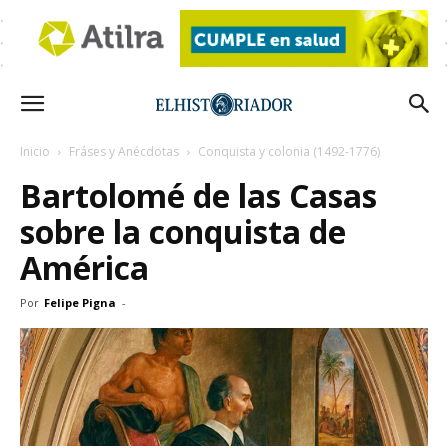
Inicio
Fráses y Anécdotas
Conquista y colonia (1492-1776)
Bartolomé de las Casas
sobre la conquista de
América
Por
Felipe Pigna
-