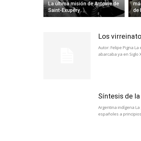
La última misión de Antoine de
má
Saint-Exupéry
de 
Los virreinat
Autor: Felipe Pigna L
abarcaba ya en Siglo XV
Síntesis de l
Argentina indígena La p
españoles a principio