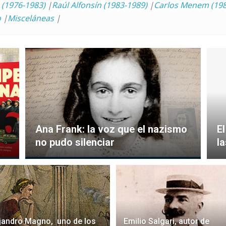
 (1976-1983)
|
Raúl Alfonsín (1983-1989)
|
Carlos Menem (198
o
|
Misceláneas
|
Ana Frank: la voz que el nazismo
E
no pudo silenciar
l
jandro Magno, uno de los
Emilio Salgari, autor de