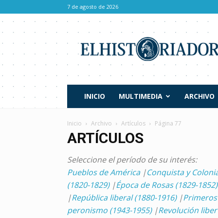
7 de agosto de 2026
El
Historiador
INICIO
MULTIMEDIA
ARCHIVO
Inicio
Archivo
Artículos
Página 77
ARTÍCULOS
Seleccione el período de su interés:
Pueblos de América
|
Conquista y Coloni
(1820-1829)
|
Época de Rosas (1829-1852)
|
República liberal (1880-1916)
|
Primeros 
peronismo (1943-1955)
|
Revolución libe