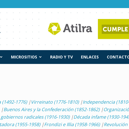
MICROSITIOS
RADIO Y TV
ENLACES
CONTACTO
a (1492-1776)
|
Virreinato (1776-1810)
|
Independencia (1810
|
Buenos Aires y la Confederación (1852-1862)
|
Organizació
gobiernos radicales (1916-1930)
|
Década infame (1930-194
rtadora (1955-1958)
|
Frondizi e Illia (1958-1966)
|
Revolución 