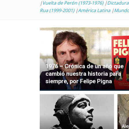
|
Vuelta de Perón (1973-1976)
|
Dictadura
Rua (1999-2001)
|
América Latina
|
Mund
1976 – Crónica de un año que
cambió nuestra historia para
siempre, por Felipe Pigna
Ale