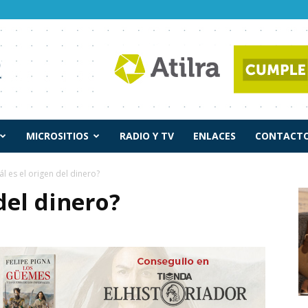
MICROSITIOS
RADIO Y TV
ENLACES
CONTACTO
ál es el origen del dinero?
del dinero?