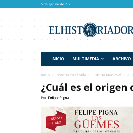
5 de agosto de 2026
El
Historiador
INICIO
MULTIMEDIA
ARCHIVO
Inicio
Historia en el Aula
Historia Medieval
¿Cu
¿Cuál es el origen 
Por
Felipe Pigna
-