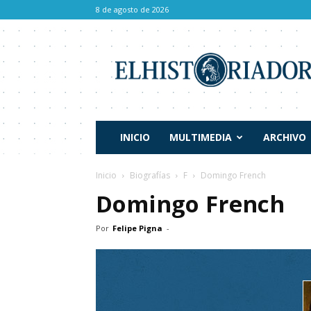
8 de agosto de 2026
El
Historiador
INICIO
MULTIMEDIA
ARCHIVO
Inicio
Biografías
F
Domingo French
Domingo French
Por
Felipe Pigna
-