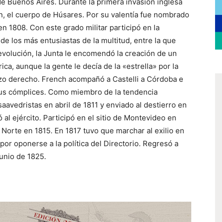
de Buenos Aires. Durante la primera invasión inglesa
n, el cuerpo de Húsares. Por su valentía fue nombrado
en 1808. Con este grado militar participó en la
e los más entusiastas de la multitud, entre la que
revolución, la Junta le encomendó la creación de un
ca, aunque la gente le decía de la «estrella» por la
razo derecho. French acompañó a Castelli a Córdoba e
y sus cómplices. Como miembro de la tendencia
saavedristas en abril de 1811 y enviado al destierro en
 al ejército. Participó en el sitio de Montevideo en
 Norte en 1815. En 1817 tuvo que marchar al exilio en
or oponerse a la política del Directorio. Regresó a
unio de 1825.