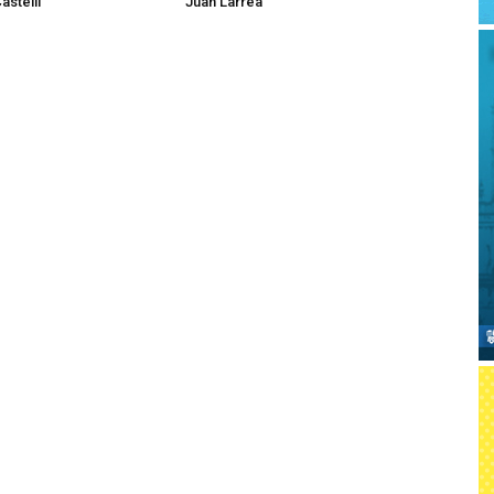
astelli
Juan Larrea