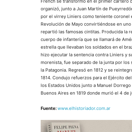
French se transformó en el primer cartero 
organizó, junto a Juan Martín de Pueyrredó
por el virrey Liniers como teniente coronel 
Revolución de Mayo convirtiéndose en uno d
repartió las famosas cintitas. Producida la 
cuerpo de infantería que se llamará de Améri
estrella que llevaban los soldados en el b
hizo ejecutar la sentencia contra Liniers 
morenista, fue separado de la junta por los 
la Patagonia. Regresó en 1812 y se reintegró
1814. Condujo refuerzos para el Ejército del
los Estados Unidos junto a Manuel Dorrego p
Buenos Aires en 1819 donde murió el 4 de j
Fuente:
www.elhistoriador.com.ar