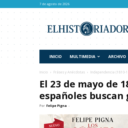
7 de agosto de 2026
El
Historiador
INICIO
MULTIMEDIA
ARCHIVO
Inicio
Fráses y Anécdotas
Independencia (1810-1
El 23 de mayo de 1
españoles buscan 
Por
Felipe Pigna
-