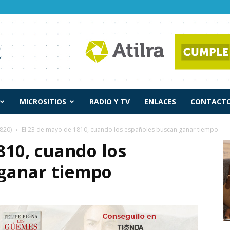
MICROSITIOS
RADIO Y TV
ENLACES
CONTACTO
820)
El 23 de mayo de 1810, cuando los españoles buscan ganar tiempo
810, cuando los
ganar tiempo