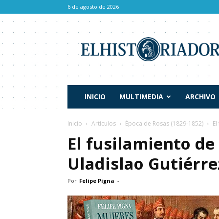
6 de agosto de 2026
El
Historiador
INICIO
MULTIMEDIA
ARCHIVO
Inicio
Artículos
Época de Rosas (1829-1852)
El
El fusilamiento d
Uladislao Gutiérre
Por
Felipe Pigna
-