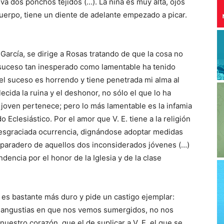
eva dos ponchos tejidos (…). La niña es muy alta, ojos
uerpo, tiene un diente de adelante empezado a picar.
l García, se dirige a Rosas tratando de que la cosa no
n suceso tan inesperado como lamentable ha tenido
 el suceso es horrendo y tiene penetrada mi alma al
cida la ruina y el deshonor, no sólo el que lo ha
a joven pertenece; pero lo más lamentable es la infamia
o Eclesiástico. Por el amor que V. E. tiene a la religión
desgraciada ocurrencia, dignándose adoptar medidas
 paradero de aquellos dos inconsiderados jóvenes (…)
encia por el honor de la Iglesia y de la clase
es bastante más duro y pide un castigo ejemplar:
as angustias en que nos vemos sumergidos, no nos
nuestro corazón, que el de suplicar a V. E. el que se