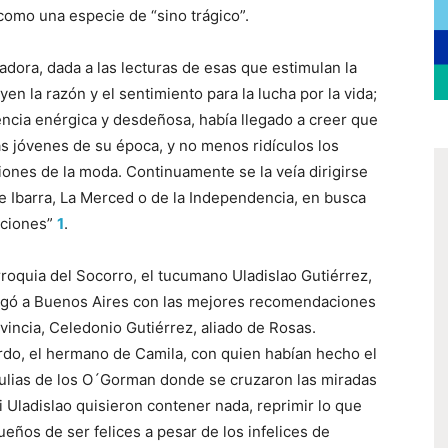
 como una especie de “sino trágico”.
ñadora, dada a las lecturas de esas que estimulan la
en la razón y el sentimiento para la lucha por la vida;
encia enérgica y desdeñosa, había llegado a creer que
las jóvenes de su época, y no menos ridículos los
iones de la moda. Continuamente se la veía dirigirse
de Ibarra, La Merced o de la Independencia, en busca
aciones”
1
.
roquia del Socorro, el tucumano Uladislao Gutiérrez,
llegó a Buenos Aires con las mejores recomendaciones
vincia, Celedonio Gutiérrez, aliado de Rosas.
rdo, el hermano de Camila, con quien habían hecho el
tulias de los O´Gorman donde se cruzaron las miradas
i Uladislao quisieron contener nada, reprimir lo que
ueños de ser felices a pesar de los infelices de