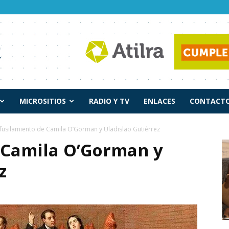
MICROSITIOS
RADIO Y TV
ENLACES
CONTACTO
 fusilamiento de Camila O’Gorman y Uladislao Gutiérrez
e Camila O’Gorman y
z