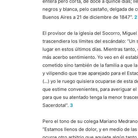
entera pero corta, de doce a quince días; ll
negros y blanca, pelo castaño, delgada de c
Buenos Aires a 21 de diciembre de 1847”.
2
El provisor de la iglesia del Socorro, Migue
trascendiera los límites del escándalo: “U
lugar en estos últimos días. Mientras tanto,
más acerbo sentimiento. Yo veo en él estable
cometido sino también de la familia a que l
y vilipendio que trae aparejado para el Estad
(…) yo le ruego quisiera ocuparse de esta 
que estime convenientes, para averiguar el
para que su atentado tenga la menor trascend
Sacerdotal”.
3
Pero el tono de su colega Mariano Medrano 
“Estamos llenos de dolor, y en medio de l
ocurre otro arbitrio que aquiete algún tanto 