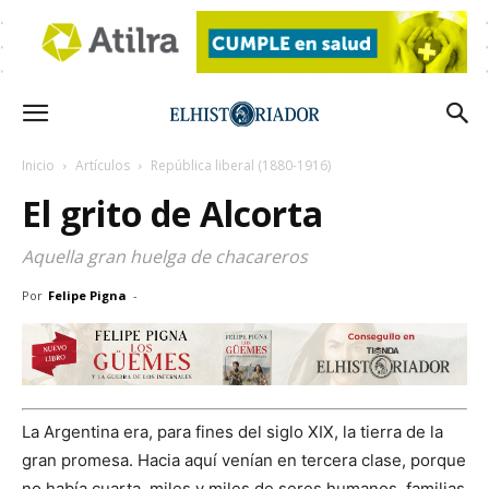
Inicio
Artículos
República liberal (1880-1916)
El grito de Alcorta
Aquella gran huelga de chacareros
Por
Felipe Pigna
-
La Argentina era, para fines del siglo XIX, la tierra de la
gran promesa. Hacia aquí venían en tercera clase, porque
no había cuarta, miles y miles de seres humanos, familias