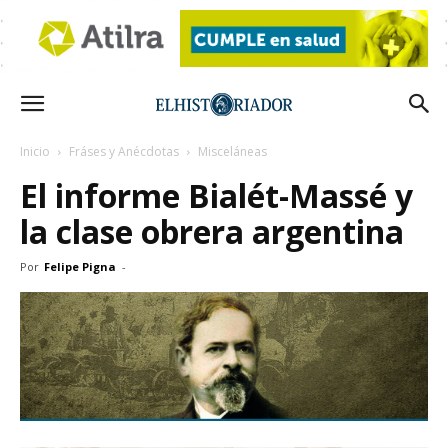
Inicio
Fráses y Anécdotas
Misceláneas
El informe Bialét-Massé y
la clase obrera argentina
Por
Felipe Pigna
-