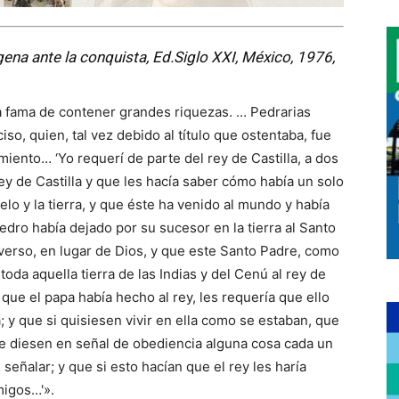
ígena ante la conquista, Ed.Siglo XXI, México, 1976,
a fama de contener grandes riquezas. … Pedrarias
so, quien, tal vez debido al título que ostentaba, fue
iento… ‘Yo requerí de parte del rey de Castilla, a dos
y de Castilla y que les hacía saber cómo había un solo
lo y la tierra, y que éste ha venido al mundo y había
dro había dejado por su sucesor en la tierra al Santo
erso, en lugar de Dios, y que este Santo Padre, como
da aquella tierra de las Indias y del Cenú al rey de
 que el papa había hecho al rey, les requería que ello
a; y que si quisiesen vivir en ella como se estaban, que
le diesen en señal de obediencia alguna cosa cada un
señalar; y que si esto hacían que el rey les haría
migos…'».