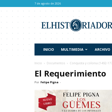
7 de agosto de 2026
El
Historiador
INICIO
MULTIMEDIA
ARCHIVO
Inicio
Documentos
Conquista y colonia (1492-17
El Requerimiento
Por
Felipe Pigna
-