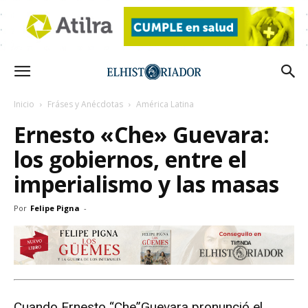
Inicio
Fráses y Anécdotas
América Latina
Ernesto «Che» Guevara:
los gobiernos, entre el
imperialismo y las masas
Por
Felipe Pigna
-
Cuando Ernesto “Che”Guevara pronunció el