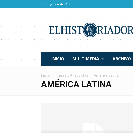
8 de agosto de 2026
El
Historiador
INICIO
MULTIMEDIA
ARCHIVO
Inicio
Fráses y Anécdotas
América Latina
AMÉRICA LATINA