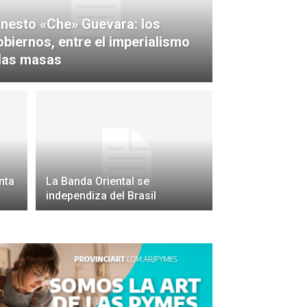
rnesto «Che» Guevara: los
obiernos, entre el imperialismo
 las masas
nta
La Banda Oriental se
independiza del Brasil