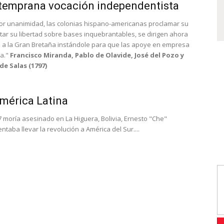
 temprana vocación independentista
or unanimidad, las colonias hispano-americanas proclamar su
ar su libertad sobre bases inquebrantables, se dirigen ahora
a la Gran Bretaña instándole para que las apoye en empresa
sa."
Francisco Miranda, Pablo de Olavide, José del Pozo y
de Salas (1797)
América Latina
7 moría asesinado en La Higuera, Bolivia, Ernesto "Che"
ntaba llevar la revolución a América del Sur....