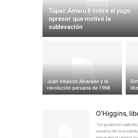
Túpac Amaru II sobre el yugo
opresor que motivó la
sublevación
Juan Velasco Alvarado y la
Sim
revolución peruana de 1968
lib
O’Higgins, lib
"Un poderoso ejército,
sacaros de la esclavit
Venguemos unidos nues