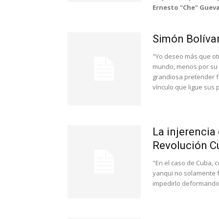
Ernesto "Che" Guev
Simón Bolívar
"Yo deseo más que otr
mundo, menos por su e
grandiosa pretender f
vínculo que ligue sus p
La injerencia
Revolución C
"En el caso de Cuba, c
yanqui no solamente f
impedirlo deformando