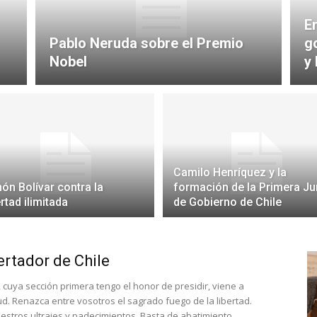
E
Pablo Neruda sobre el Premio
g
Nobel
y
Camilo Henríquez y la
ón Bolívar contra la
formación de la Primera Ju
ertad ilimitada
de Gobierno de Chile
ertador de Chile
 cuya sección primera tengo el honor de presidir, viene a
ud. Renazca entre vosotros el sagrado fuego de la libertad.
tros ultrajes y padecimientos. Basta de abatimiento