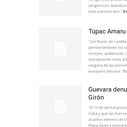
vergonzoso. Nuestros 
este precioso don."
B
Túpac Amaru I
"Los Reyes de Castilla
pensionándome los vas
virreyes, audiencias, 
estropeando como a be
ninguna de las person
europeos intrusos."
T
Guevara denun
Girón
"El 13 de abril el pr
Cuba y que las fuerza
asuntos internos de Cu
Playa Girón y Kennedy 