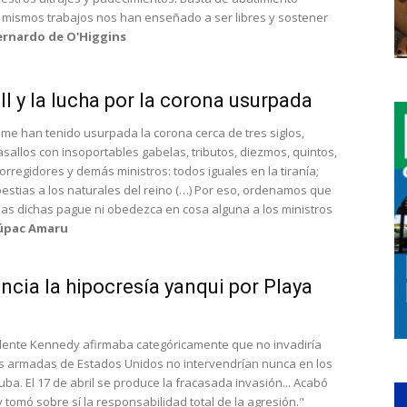
mismos trabajos nos han enseñado a ser libres y sostener
ernardo de O'Higgins
I y la lucha por la corona usurpada
 me han tenido usurpada la corona cerca de tres siglos,
allos con insoportables gabelas, tributos, diezmos, quintos,
corregidores y demás ministros: todos iguales en la tiranía;
stias a los naturales del reino (…) Por eso, ordenamos que
as dichas pague ni obedezca en cosa alguna a los ministros
úpac Amaru
cia la hipocresía yanqui por Playa
esidente Kennedy afirmaba categóricamente que no invadiría
s armadas de Estados Unidos no intervendrían nunca en los
ba. El 17 de abril se produce la fracasada invasión... Acabó
tomó sobre sí la responsabilidad total de la agresión."