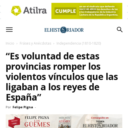
Inicio
Fráses y Anécdotas
Independencia (1810-1820)
“Es voluntad de estas
provincias romper los
violentos vínculos que las
ligaban a los reyes de
España”
Por
Felipe Pigna
-