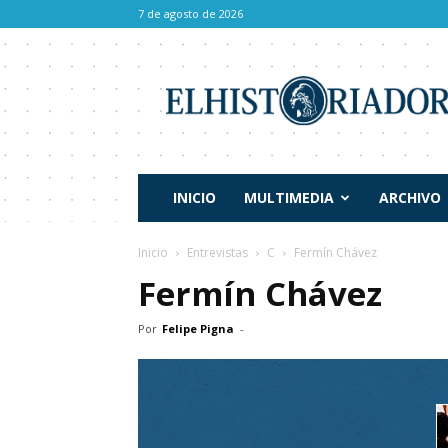
7 de agosto de 2026
El
Historiador
INICIO
MULTIMEDIA
ARCHIVO
Inicio
Entrevistas
C
Fermín Chávez
Fermín Chávez
Por
Felipe Pigna
-