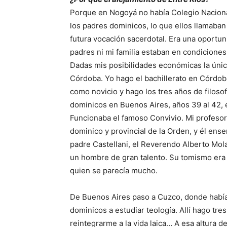
Porque en Nogoyá no había Colegio Naciona
los padres dominicos, lo que ellos llamaban
futura vocación sacerdotal. Era una oportu
padres ni mi familia estaban en condiciones 
Dadas mis posibilidades económicas la única
Córdoba. Yo hago el bachillerato en Córdob
como novicio y hago los tres años de filoso
dominicos en Buenos Aires, años 39 al 42, e
Funcionaba el famoso Convivio. Mi profesor
dominico y provincial de la Orden, y él ens
padre Castellani, el Reverendo Alberto Molas
un hombre de gran talento. Su tomismo era 
quien se parecía mucho.
De Buenos Aires paso a Cuzco, donde había 
dominicos a estudiar teología. Allí hago tre
reintegrarme a la vida laica… A esa altura d