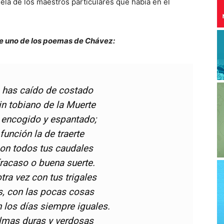
ela de los maestros particulares que había en el
 de uno de los poemas de Chávez:
 has caído de costado
in tobiano de la Muerte
 encogido y espantado;
 función la de traerte
con todos tus caudales
fracaso o buena suerte.
tra vez con tus trigales
s, con las pocas cosas
los días siempre iguales.
almas duras y verdosas