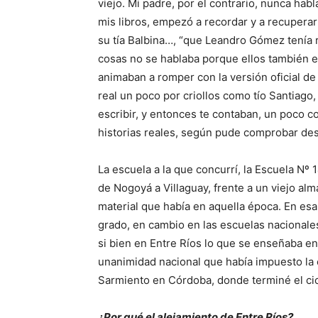
viejo. Mi padre, por el contrario, nunca ha
mis libros, empezó a recordar y a recuperar
su tía Balbina…, “que Leandro Gómez tenía 
cosas no se hablaba porque ellos también e
animaban a romper con la versión oficial de
real un poco por criollos como tío Santiago,
escribir, y entonces te contaban, un poco 
historias reales, según pude comprobar de
La escuela a la que concurrí, la Escuela Nº 
de Nogoyá a Villaguay, frente a un viejo al
material que había en aquella época. En esa
grado, en cambio en las escuelas nacionales
si bien en Entre Ríos lo que se enseñaba en
unanimidad nacional que había impuesto la 
Sarmiento en Córdoba, donde terminé el cic
¿Por qué el alejamiento de Entre Ríos?