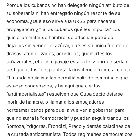
Porque los cubanos no han delegado ningún atributo de
su soberanía ni han entregado ningún resorte de su
economía. ¿Que eso sirve a la URSS para hacerse
propaganda? ¿Y a los cubanos qué les importa? Los
quisieron matar de hambre, dejarlos sin petróleo,
dejarlos sin vender el azúcar, que es su única fuente de
divisas, atemorizarlos, agredirlos, quemarles los
cañaverales, etc.: el cipayaje estaba feliz porque serían
castigados los “desplantes”, la insolencia frente al coloso.
El mundo socialista les permitió salir de esa ruina a que
estaban condenados, y he aquí que ciertos
“antiimperialistas” resuelven que Cuba debió dejarse
morir de hambre, o llamar a los embajadores
norteamericanos para que la vuelvan a gobernar, para
que no sufra la “democracia” y puedan seguir tranquilos
Somoza, Ydígoras, Frondizi, Prado y demás paladines de
la cruzada anticomunista. Todos regímenes democráticos