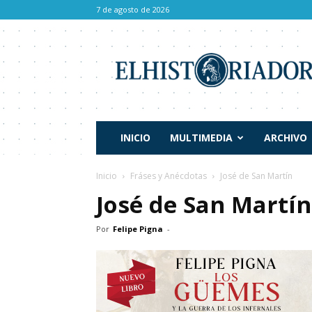
7 de agosto de 2026
El
Historiador
INICIO
MULTIMEDIA
ARCHIVO
Inicio
Fráses y Anécdotas
José de San Martín
José de San Martín
Por
Felipe Pigna
-