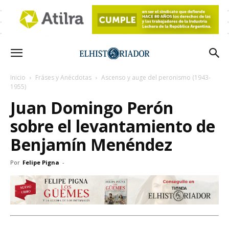
Inicio
Fráses y Anécdotas
Ascenso y auge del peronismo (1943-
1955)
Juan Domingo Perón
sobre el levantamiento de
Benjamín Menéndez
Por
Felipe Pigna
-