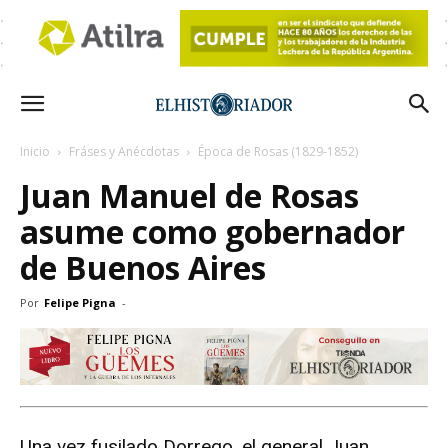
Inicio
Fráses y Anécdotas
Época de Rosas (1829-1852)
Juan Manuel de Rosas
asume como gobernador
de Buenos Aires
Por
Felipe Pigna
-
Una vez fusilado Dorrego, el general Juan