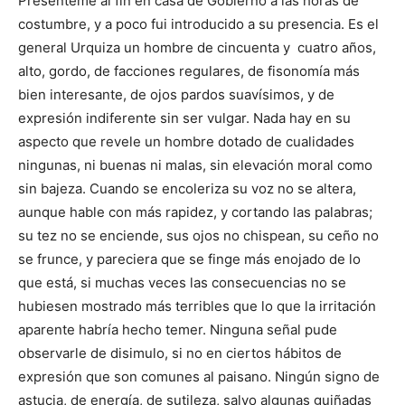
Presenteme al fin en casa de Gobierno a las horas de
costumbre, y a poco fui introducido a su presencia. Es el
general Urquiza un hombre de cincuenta y cuatro años,
alto, gordo, de facciones regulares, de fisonomía más
bien interesante, de ojos pardos suavísimos, y de
expresión indiferente sin ser vulgar. Nada hay en su
aspecto que revele un hombre dotado de cualidades
ningunas, ni buenas ni malas, sin elevación moral como
sin bajeza. Cuando se encoleriza su voz no se altera,
aunque hable con más rapidez, y cortando las palabras;
su tez no se enciende, sus ojos no chispean, su ceño no
se frunce, y pareciera que se finge más enojado de lo
que está, si muchas veces las consecuencias no se
hubiesen mostrado más terribles que lo que la irritación
aparente habría hecho temer. Ninguna señal pude
observarle de disimulo, si no en ciertos hábitos de
expresión que son comunes al paisano. Ningún signo de
astucia, de energía, de sutileza, salvo algunas guiñadas