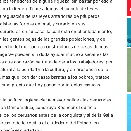
e los tenedores de alguna riqueza, sin bastar por eso a
ue no la tienen. Teme además el cúmulo de leyes
a regulación de las leyes anteriores de páuperos
islar las formas del mal, y curarlo en sus
urarlo es en su base, la cual está en el enlodamiento,
las gentes bajas de las grandes poblaciones, y de
r cierto del mercado a constructores de casas de más
exagera– pueden sin duda ayudar mucho a sacarles las
das que con razón se trata de dar a los trabajadores, por
tural a la bondad y a la cultura, y en presencia de lo
. A más que, con dar casas baratas a los pobres, trátase
mismo precio que hoy pagan por infectas casucas.
 la política inglesa cierta mayor solidez las demandas
ión Democrática, construye Spencer el edificio
 de los peruanos antes de la conquista y al de la Galia
cas todo lo recibía el ciudadano del Estado, en
o hacía el ciudadano.