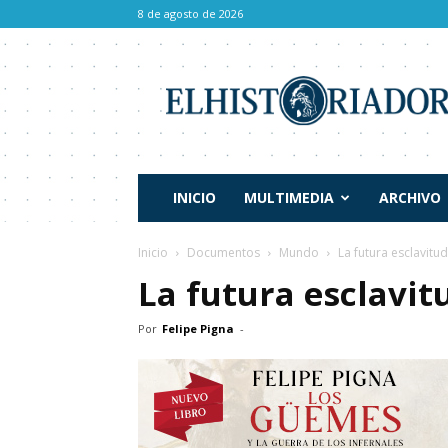
8 de agosto de 2026
El
Historiador
INICIO
MULTIMEDIA
ARCHIVO
Inicio
Documentos
Mundo
La futura esclavitud
La futura esclavit
Por
Felipe Pigna
-