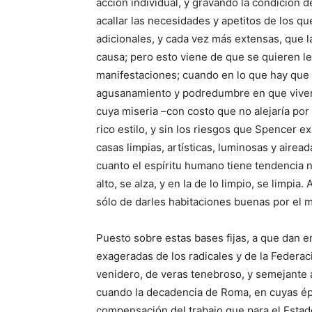
acción individual, y gravando la condición d
acallar las necesidades y apetitos de los q
adicionales, y cada vez más extensas, que l
causa; pero esto viene de que se quieren leg
manifestaciones; cuando en lo que hay que c
agusanamiento y podredumbre en que viven 
cuya miseria –con costo que no alejaría po
rico estilo, y sin los riesgos que Spencer 
casas limpias, artísticas, luminosas y airea
cuanto el espíritu humano tiene tendencia na
alto, se alza, y en la de lo limpio, se limpia
sólo de darles habitaciones buenas por el 
Puesto sobre estas bases fijas, a que dan en
exageradas de los radicales y de la Federac
venidero, de veras tenebroso, y semejante al
cuando la decadencia de Roma, en cuyas épo
compensación del trabajo que para el Estad