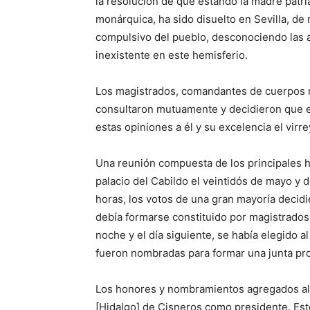
la resolución de que estando la madre patri
monárquica, ha sido disuelto en Sevilla, de
compulsivo del pueblo, desconociendo las 
inexistente en este hemisferio.
Los magistrados, comandantes de cuerpos mi
consultaron mutuamente y decidieron que el
estas opiniones a él y su excelencia el virr
Una reunión compuesta de los principales h
palacio del Cabildo el veintidós de mayo y
horas, los votos de una gran mayoría decidi
debía formarse constituido por magistrados 
noche y el día siguiente, se había elegido a
fueron nombradas para formar una junta pro
Los honores y nombramientos agregados al v
[Hidalgo] de Cisneros como presidente. Est