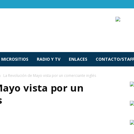
MICROSITIOS
RADIO Y TV
ENLACES
CONTACTO/STAF
La Revolución de Mayo vista por un comerciante inglés
Mayo vista por un
s