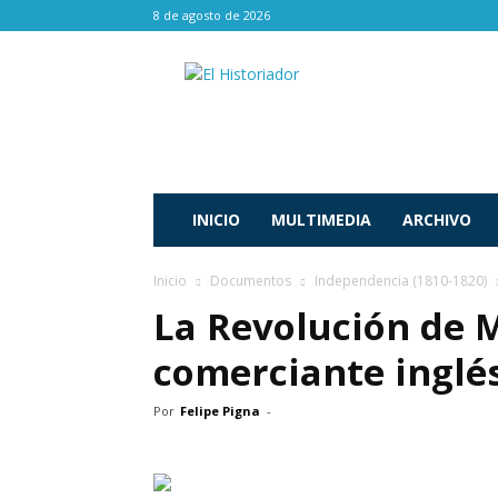
8 de agosto de 2026
El
Historiador
INICIO
MULTIMEDIA
ARCHIVO
Inicio
Documentos
Independencia (1810-1820)
La Revolución de 
comerciante inglé
Por
Felipe Pigna
-