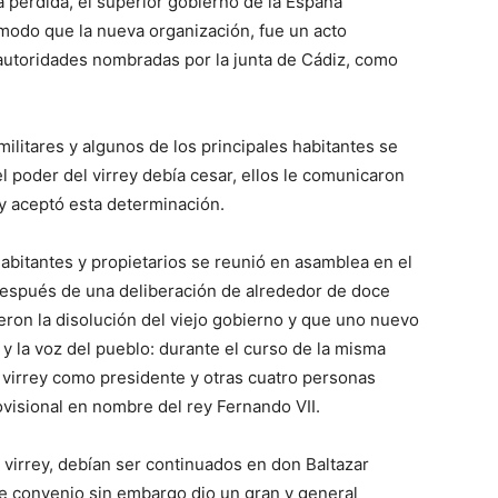
a perdida, el superior gobierno de la España
 modo que la nueva organización, fue un acto
autoridades nombradas por la junta de Cádiz, como
litares y algunos de los principales habitantes se
 poder del virrey debía cesar, ellos le comunicaron
ey aceptó esta determinación.
abitantes y propietarios se reunió en asamblea en el
 después de una deliberación de alrededor de doce
eron la disolución del viejo gobierno y que uno nuevo
y la voz del pueblo: durante el curso de la misma
l virrey como presidente y otras cuatro personas
visional en nombre del rey Fernando VII.
irrey, debían ser continuados en don Baltazar
e convenio sin embargo dio un gran y general