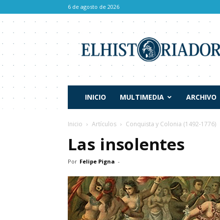
6 de agosto de 2026
El
Historiador
INICIO
MULTIMEDIA
ARCHIVO
Inicio
Artículos
Conquista y Colonia (1492-1776)
Las insolentes
Por
Felipe Pigna
-