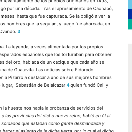
 levantamiento de los pueblos originarios en 1493,
ongó por una década. Tras el apresamiento de Caonabó,
meses, hasta que fue capturada. Se la obligó a ver la
los hombres que la seguían, y luego fue ahorcada, en
 Ovando.
3
na. La leyenda, a veces alimentada por los propios
esesperados españoles que los torturaban para obtener
tes del oro, hablada de un cacique que cada año se
una de Guatavita. Las noticias sobre Eldorado
on a Pizarro a destacar a uno de sus mejores hombres
 lugar, Sebastián de Belalcazar
4
quien fundó Cali y
 la hueste nos habla la probanza de servicios del
 a las provincias del dicho nuevo reino, habló en él al
s soldados que estaban como gente desmandada y
hacer el asiento de la dicha tierra, por lo cual el dicho