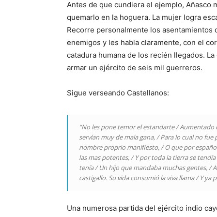
Antes de que cundiera el ejemplo, Añasco 
quemarlo en la hoguera. La mujer logra esc
Recorre personalmente los asentamientos or
enemigos y les habla claramente, con el co
catadura humana de los recién llegados. La c
armar un ejército de seis mil guerreros.
Sigue verseando Castellanos:
“No les pone temor el estandarte / Aumentado de
servían muy de mala gana, / Para lo cual no fue 
nombre proprio manifiesto, / O que por españole
las mas potentes, / Y por toda la tierra se tendí
tenía / Un hijo que mandaba muchas gentes, / Al
castigallo. Su vida consumió la viva llama / Y ya 
Una numerosa partida del ejército indio ca