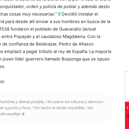
onquistador, orden y policía de poblar y además desto
otras cosas muy necesarias.”
5
Decidió instalar el
aná para desde allí enviar a sus hombres en busca de la
 1538 fundaron el poblado de Guacacallo (actual
ión entre Popayán y el caudaloso Magdalena. Con la
re de confianza de Belalcazar, Pedro de Añasco
os emplazó a pagar tributo al rey de España. La mayoría
n joven líder guerrero llamado Buiponga que se opuso
es.
os:
ombres y demás posible, / En cobrar los tributos y demora /
vir a punto y hora, / Por hecho lo tenían insufrible, / No
die vasallaje.
6