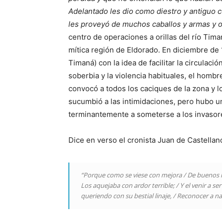
Adelantado les dio como diestro y antiguo c
les proveyó de muchos caballos y armas y 
centro de operaciones a orillas del río Tim
mítica región de Eldorado. En diciembre de
Timaná) con la idea de facilitar la circulac
soberbia y la violencia habituales, el homb
convocó a todos los caciques de la zona y l
sucumbió a las intimidaciones, pero hubo u
terminantemente a someterse a los invasor
Dice en verso el cronista Juan de Castellan
“
Porque como se viese con mejora / De buenos h
Los aquejaba con ardor terrible; / Y el venir a ser
queriendo con su bestial linaje, / Reconocer a na