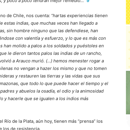
s, y poco a poco tendrán mejor remedio…”
9
ino de Chile, nos cuenta:
“hartas experiencias tienen
de estas indias, que muchas veces han llegado a
as, sin hombre ninguno que las defendiese, han
ndose con valentía y esfuerzo, y lo que es más con
es han molido a palos a los soldados y puéstoles en
ue le dieron tantos palos las indias de un rancho,
volvió a Arauco murió. (…) hemos menester rogar a
hilenas no vengan a hazer los mismo y que no tomen
deras y restauren las tierras y las vidas que sus
amazonas, que todo lo que puede hacer el tiempo y el
padres y abuelos la osadía, el odio y la animosidad
lo y hacerle que se igualen a los indios más
l Río de la Plata, aún hoy, tienen más “prensa” los
 los de resistencia.