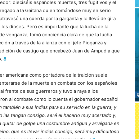
or: dieciséis españoles muertes, tres fugitivos y el
ntregado a la Gaitana quien tomándose muy en serio
 atravesó una cuerda por la garganta y lo llevó de gira
los dioses. Pero es importante que la lucha de la
 de venganza, tomó conciencia clara de que la lucha
ión a través de la alianza con el jefe Pioganza y
pedición de castigo que encabezó Juan de Ampudia que
o.
8
er americana como portadora de la traición suele
 enterarse de la muerte en combate con los españoles
l frente de sus guerreros y tuvo a raya a los
ron al combate como lo cuenta el gobernador español
 también a sus indias para su servicio en la guerra, y
o las tengan consigo, seré el hacerlo muy acertado y,
l quitar de golpe una costumbre antigua y arraigada en
ino, que es llevar indias consigo, será muy dificultoso