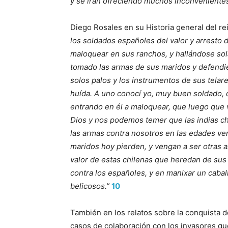
y se irán ofreciendo muchos inconveniente
Diego Rosales en su Historia general del re
los soldados españoles del valor y arresto 
maloquear en sus ranchos, y hallándose sol
tomado las armas de sus maridos y defendié
solos palos y los instrumentos de sus telar
huída. A uno conocí yo, muy buen soldado, q
entrando en él a maloquear, que luego que 
Dios y nos podemos temer que las indias c
las armas contra nosotros en las edades veni
maridos hoy pierden, y vengan a ser otras 
valor de estas chilenas que heredan de sus 
contra los españoles, y en manixar un cabal
belicosos.”
10
También en los relatos sobre la conquista de
casos de colaboración con los invasores que