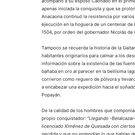
acompañó a su esposo Caonabó en el primer
apenas iniciada la conquista y que se prol
Anacaona continuó la resistencia por varios 
ejecución en la hoguera de un centenar de 
1504, por orden del gobernador Nicolás de
Tampoco se recuerda la historia de la Gaita
habitantes originarios para calmar a los d
información sobre la existencia de las fuen
bañaba en oro al parecer en la bellísima lag
corrieron como reguero de pólvora y llevar
a encabezar una expedición hacia el soñado
Popayán.
De la calidad de los hombres que componían
propio conquistador:
“Llegando -Belalcazar-
licenciado Ximénez de Quesada con cierto
perdida y que no entendían lo que habían de 