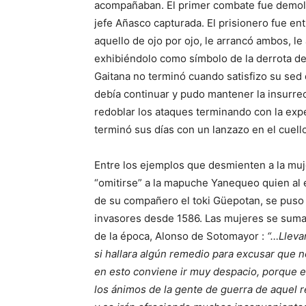
acompañaban. El primer combate fue demoled
jefe Añasco capturada. El prisionero fue e
aquello de ojo por ojo, le arrancó ambos, le
exhibiéndolo como símbolo de la derrota de 
Gaitana no terminó cuando satisfizo su sed
debía continuar y pudo mantener la insurrecc
redoblar los ataques terminando con la ex
terminó sus días con un lanzazo en el cuell
Entre los ejemplos que desmienten a la muj
“omitirse” a la mapuche Yanequeo quien al
de su compañero el toki Güepotan, se puso a
invasores desde 1586. Las mujeres se suma
de la época, Alonso de Sotomayor :
“…Llevan
si hallara algún remedio para excusar que n
en esto conviene ir muy despacio, porque e
los ánimos de la gente de guerra de aquel re