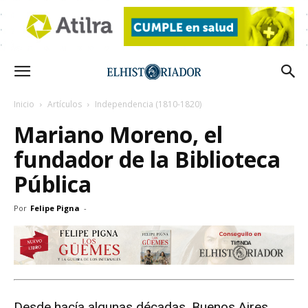
Inicio
Artículos
Independencia (1810-1820)
Mariano Moreno, el
fundador de la Biblioteca
Pública
Por
Felipe Pigna
-
Desde hacía algunas décadas, Buenos Aires