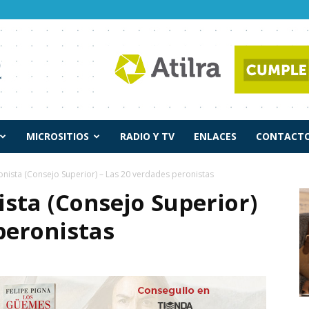
MICROSITIOS
RADIO Y TV
ENLACES
CONTACTO
nista (Consejo Superior) – Las 20 verdades peronistas
sta (Consejo Superior)
peronistas