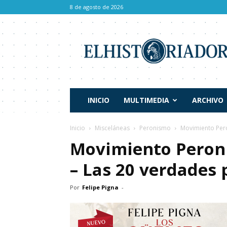
8 de agosto de 2026
El
Historiador
INICIO
MULTIMEDIA
ARCHIVO
Inicio
Misceláneas
Peronismo
Movimiento Pero
Movimiento Peroni
– Las 20 verdades 
Por
Felipe Pigna
-