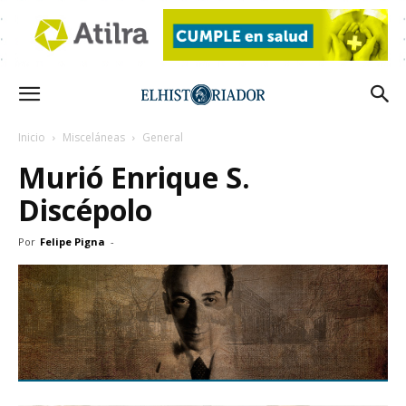
Inicio
Misceláneas
General
Murió Enrique S.
Discépolo
Por
Felipe Pigna
-