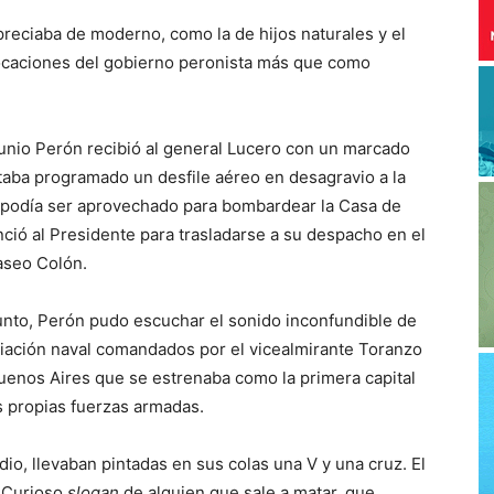
preciaba de moderno, como la de hijos naturales y el
ocaciones del gobierno peronista más que como
junio Perón recibió al general Lucero con un marcado
aba programado un desfile aéreo en desagravio a la
e podía ser aprovechado para bombardear la Casa de
ció al Presidente para trasladarse a su despacho en el
aseo Colón.
unto, Perón pudo escuchar el sonido inconfundible de
aviación naval comandados por el vicealmirante Toranzo
uenos Aires que se estrenaba como la primera capital
 propias fuerzas armadas.
io, llevaban pintadas en sus colas una V y una cruz. El
. Curioso
slogan
de alguien que sale a matar, que