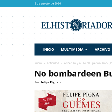
6 de agosto de 2026
El
Historiador
INICIO
MULTIMEDIA
ARCHIVO
Inicio
Artículos
Ascenso y auge del peronismo (1
No bombardeen Bu
Por
Felipe Pigna
-