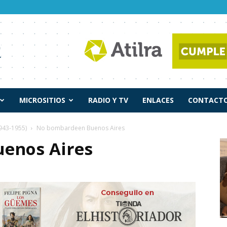
MICROSITIOS
RADIO Y TV
ENLACES
CONTACTO
943-1955)
No bombardeen Buenos Aires
enos Aires