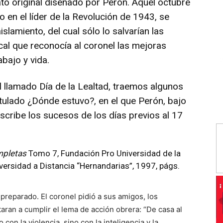
to original diseñado por Perón. Aquel octubre
 en el líder de la Revolución de 1943, se
slamiento, del cual sólo lo salvarían las
cal que reconocía al coronel las mejoras
bajo y vida.
l llamado Día de la Lealtad, traemos algunos
itulado ¿Dónde estuvo?, en el que Perón, bajo
scribe los sucesos de los días previos al 17
pletas
Tomo 7, Fundación Pro Universidad de la
versidad a Distancia “Hernandarias”, 1997, págs.
reparado. El coronel pidió a sus amigos, los
taran a cumplir el lema de acción obrera: “De casa al
 con la violencia, sino con la inteligencia y la