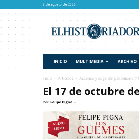
8 de agosto de 2026
El
Historiador
INICIO
MULTIMEDIA
ARCHIVO
Inicio
Artículos
Ascenso y auge del peronismo (1
El 17 de octubre d
Por
Felipe Pigna
-