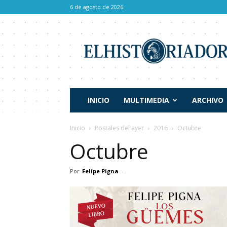
6 de agosto de 2026
El
Historiador
INICIO
MULTIMEDIA
ARCHIVO
Inicio
Postales del ayer
2016
Octubre
Octubre
Por
Felipe Pigna
-