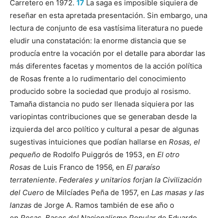
Carretero en 1972.
17
La saga es imposible siquiera de
reseñar en esta apretada presentación. Sin embargo, una
lectura de conjunto de esa vastísima literatura no puede
eludir una constatación: la enorme distancia que se
producía entre la vocación por el detalle para abordar las
más diferentes facetas y momentos de la acción política
de Rosas frente a lo rudimentario del conocimiento
producido sobre la sociedad que produjo al rosismo.
Tamaña distancia no pudo ser llenada siquiera por las
variopintas contribuciones que se generaban desde la
izquierda del arco político y cultural a pesar de algunas
sugestivas intuiciones que podían hallarse en
Rosas, el
pequeño
de Rodolfo Puiggrós de 1953, en
El otro
Rosas
de Luis Franco de 1956, en
El paraíso
terrateniente
.
Federales y unitarios forjan la Civilización
del Cuero
de Milcíades Peña de 1957, en
Las masas y las
lanzas
de Jorge A. Ramos también de ese año o
en
Rosas.
Bases del Nacionalismo Popular
de Eduardo