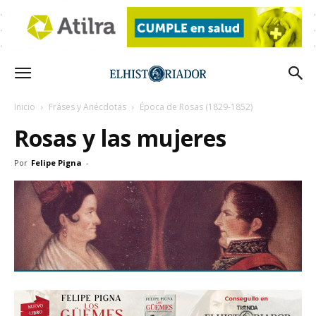
Inicio
Fráses y Anécdotas
Época de Rosas (1829-1852)
Rosas y las mujeres
Por
Felipe Pigna
-