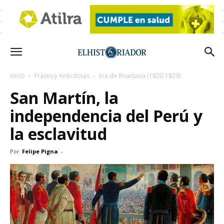
Inicio
Fráses y Anécdotas
Era de Rivadavia (1820-1829)
San Martín, la
independencia del Perú y
la esclavitud
Por
Felipe Pigna
-