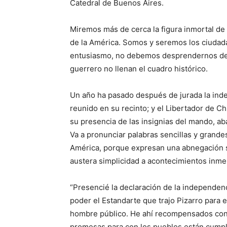
Catedral de Buenos Aires.
Miremos más de cerca la figura inmortal de
de la América. Somos y seremos los ciudada
entusiasmo, no debemos desprendernos del 
guerrero no llenan el cuadro histórico.
Un año ha pasado después de jurada la in
reunido en su recinto; y el Libertador de C
su presencia de las insignias del mando, a
Va a pronunciar palabras sencillas y grande
América, porque expresan una abnegación 
austera simplicidad a acontecimientos inm
“Presencié la declaración de la independenc
poder el Estandarte que trajo Pizarro para e
hombre público. He ahí recompensados con 
promesas para con los pueblos están cumpli