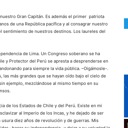
 nuestro Gran Capitán. Es además el primer patriota
nos de una República pacífica y al consagrar nuestro
sentimiento de nuestros destinos. Los laureles del
dependencia de Lima. Un Congreso soberano se ha
hile y Protector del Perú se apresta a desprenderse en
bandonando para siempre la vida pública. –Oigámosle-.
s, las más grandes que se hayan oído bajo el cielo de
sin ejemplo, mezclándose al mismo tiempo en su
ensos.
ia de los Estados de Chile y del Perú. Existe en mi
sclavizar al Imperio de los Incas, y he dejado de ser
usura diez años de revolución y de guerras. Mis
das –hacer su independencia- y dejar a su voluntad la