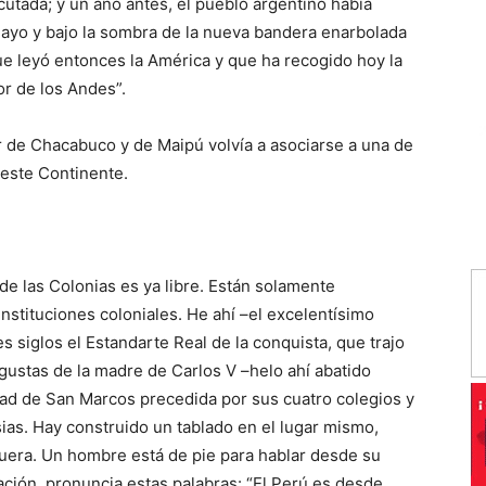
utada; y un año antes, el pueblo argentino había
Mayo y bajo la sombra de la nueva bandera enarbolada
ue leyó entonces la América y que ha recogido hoy la
or de los Andes”.
 de Chacabuco y de Maipú volvía a asociarse a una de
 este Continente.
de las Colonias es ya libre. Están solamente
nstituciones coloniales. He ahí –el excelentísimo
 siglos el Estandarte Real de la conquista, que trajo
gustas de la madre de Carlos V –helo ahí abatido
sidad de San Marcos precedida por sus cuatro colegios y
sias. Hay construido un tablado en el lugar mismo,
uera. Un hombre está de pie para hablar desde su
ción, pronuncia estas palabras: “El Perú es desde