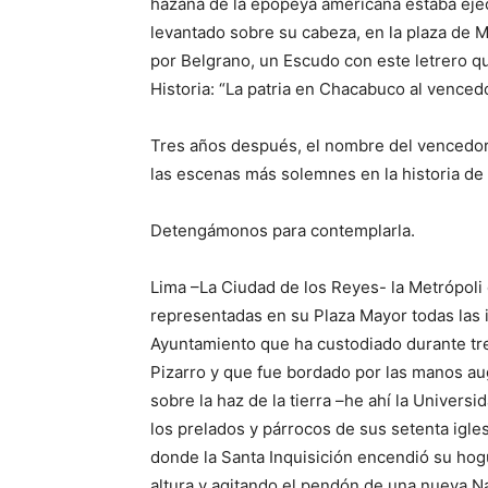
hazaña de la epopeya americana estaba ejec
levantado sobre su cabeza, en la plaza de 
por Belgrano, un Escudo con este letrero q
Historia: “La patria en Chacabuco al venced
Tres años después, el nombre del vencedor
las escenas más solemnes en la historia de
Detengámonos para contemplarla.
Lima –La Ciudad de los Reyes- la Metrópoli 
representadas en su Plaza Mayor todas las i
Ayuntamiento que ha custodiado durante tres
Pizarro y que fue bordado por las manos au
sobre la haz de la tierra –he ahí la Univer
los prelados y párrocos de sus setenta igle
donde la Santa Inquisición encendió su hog
altura y agitando el pendón de una nueva Na