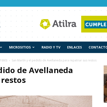
MICROSITIOS
RADIO Y TV
ENLACES
CONTACTO
1880)
San Martín y el pedido de Avellaneda para repatriar sus restos
dido de Avellaneda
 restos