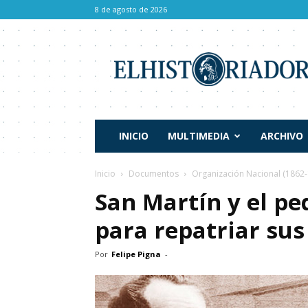
8 de agosto de 2026
El
Historiador
INICIO
MULTIMEDIA
ARCHIVO
Inicio
Documentos
Organización Nacional (1862-
San Martín y el pe
para repatriar sus
Por
Felipe Pigna
-