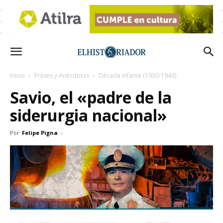
Inicio
Fráses y Anécdotas
Década infame (1930-1943)
Savio, el «padre de la
siderurgia nacional»
Por
Felipe Pigna
-