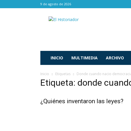
9 de agosto de 2026
El
Historiador
INICIO
MULTIMEDIA
ARCHIVO
Inicio
Etiquetas
Donde cuando nacio democraci
Etiqueta: donde cuand
¿Quiénes inventaron las leyes?