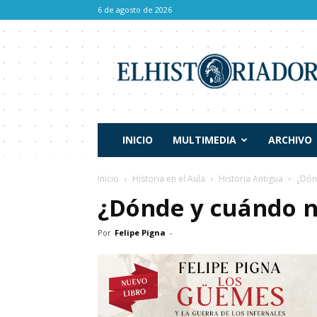
6 de agosto de 2026
El
Historiador
INICIO
MULTIMEDIA
ARCHIVO
Inicio
Historia en el Aula
Historia Antigua
¿Dón
¿Dónde y cuándo n
Por
Felipe Pigna
-