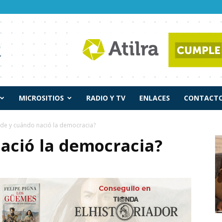
MICROSITIOS
RADIO Y TV
ENLACES
CONTACTO
de y cuándo nació la democracia?
ació la democracia?