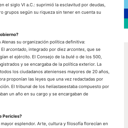
n el siglo VI a.C.: suprimió la esclavitud por deudas,
tro grupos según su riqueza sin tener en cuenta su
gobierno?
a Atenas su organización política definitiva:
 El
arcontado
, integrado por diez
arcontes
, que se
gían el ejército. El Consejo de la
bulé
o de los 500,
gistrados y se encargaba de la política exterior. La
r todos los ciudadanos atenienses mayores de 20 años,
ora
proponían las leyes que una vez redactadas por
ión. El tribunal de los
heliastas
estaba compuesto por
ban un año en su cargo y se encargaban de
de Pericles?
 mayor esplendor. Arte, cultura y filosofía florecían en