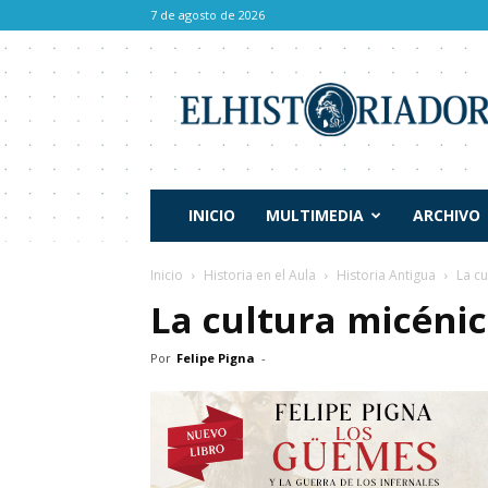
7 de agosto de 2026
El
Historiador
INICIO
MULTIMEDIA
ARCHIVO
Inicio
Historia en el Aula
Historia Antigua
La cu
La cultura micéni
Por
Felipe Pigna
-