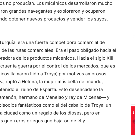
llos no producían. Los micénicos desarrollaron mucho
fueron grandes navegantes y exploraron y ocuparon
ndo obtener nuevos productos y vender los suyos.
l Turquía, era una fuerte competidora comercial de
de las rutas comerciales. Era el paso obligado hacia el
adora de los productos micénicos. Hacia el siglo XIII
a cruenta guerra por el control de los mercados, que es
icos llamaron Ilión a Troya) por motivos amorosos.
ya, raptó a Helena, la mujer más bella del mundo,
tenido el reino de Esparta. Esto desencadenó la
amenón, hermano de Menelao y rey de Micenas— y
pisodios fantásticos como el del caballo de Troya, un
a ciudad como un regalo de los dioses, pero en
res guerreros griegos que bajaron de él y