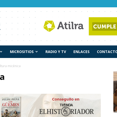
MICROSITIOS
RADIO Y TV
ENLACES
CONTACTO
ltura micénica
ca