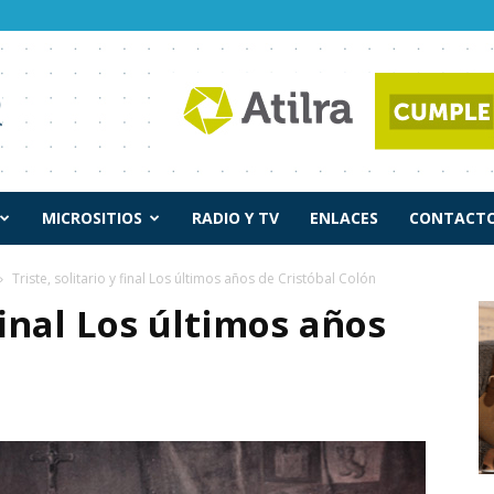
MICROSITIOS
RADIO Y TV
ENLACES
CONTACTO
Triste, solitario y final Los últimos años de Cristóbal Colón
 final Los últimos años