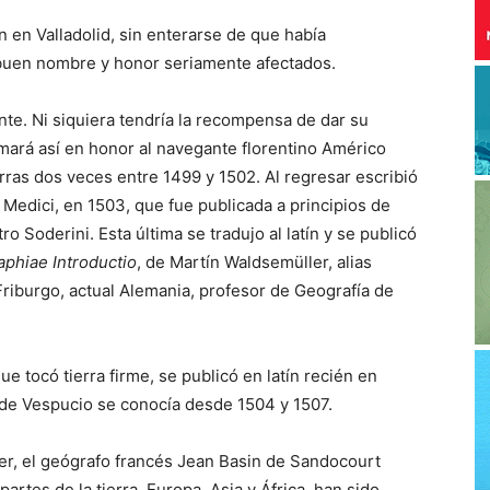
 en Valladolid, sin enterarse de que había
u buen nombre y honor seriamente afectados.
te. Ni siquiera tendría la recompensa de dar su
mará así en honor al navegante florentino Américo
erras dos veces entre 1499 y 1502. Al regresar escribió
Medici, en 1503, que fue publicada a principios de
o Soderini. Esta última se tradujo al latín y se publicó
phiae Introductio
, de Martín Waldsemüller, alias
 Friburgo, actual Alemania, profesor de Geografía de
que tocó tierra firme, se publicó en latín recién en
s de Vespucio se conocía desde 1504 y 1507.
ler, el geógrafo francés Jean Basin de Sandocourt
rtes de la tierra, Europa, Asia y África, han sido