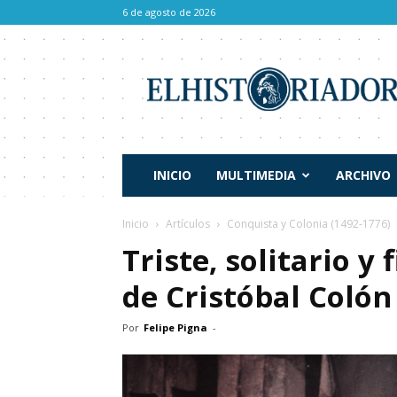
6 de agosto de 2026
El
Historiador
INICIO
MULTIMEDIA
ARCHIVO
Inicio
Artículos
Conquista y Colonia (1492-1776)
Triste, solitario y
de Cristóbal Colón
Por
Felipe Pigna
-