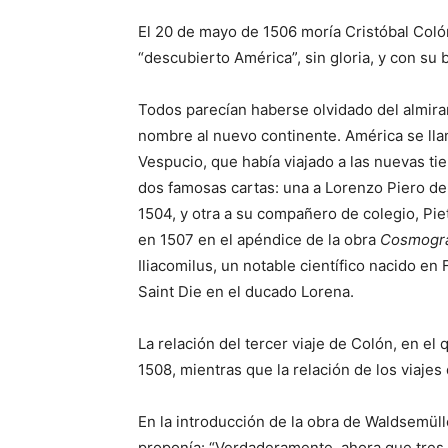
El 20 de mayo de 1506 moría Cristóbal Colón
“descubierto América”, sin gloria, y con s
Todos parecían haberse olvidado del almiran
nombre al nuevo continente. América se lla
Vespucio, que había viajado a las nuevas ti
dos famosas cartas: una a Lorenzo Piero de 
1504, y otra a su compañero de colegio, Pietr
en 1507 en el apéndice de la obra
Cosmogra
Iliacomilus, un notable científico nacido en
Saint Die en el ducado Lorena.
La relación del tercer viaje de Colón, en el 
1508, mientras que la relación de los viaje
En la introducción de la obra de Waldsemül
proponía: “Verdaderamente, ahora que tres pa