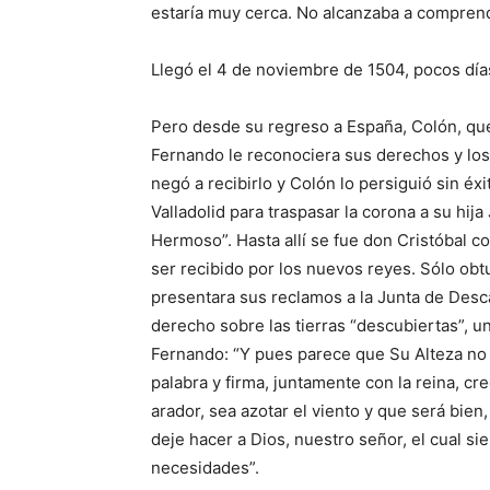
estaría muy cerca. No alcanzaba a comprend
Llegó el 4 de noviembre de 1504, pocos días
Pero desde su regreso a España, Colón, qu
Fernando le reconociera sus derechos y los 
negó a recibirlo y Colón lo persiguió sin éx
Valladolid para traspasar la corona a su hij
Hermoso”. Hasta allí se fue don Cristóbal c
ser recibido por los nuevos reyes. Sólo obt
presentara sus reclamos a la Junta de Desca
derecho sobre las tierras “descubiertas”, un 
Fernando: “Y pues parece que Su Alteza no 
palabra y firma, juntamente con la reina, cr
arador, sea azotar el viento y que será bie
deje hacer a Dios, nuestro señor, el cual s
necesidades”.