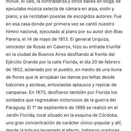
minué, el vals, la contradanza y otros bailes en boga; se
ejecutaba música selecta de cámara en arpa, violín y
piano, y se recitaban poesías de escogidos autores. Fue
en esa casa donde por primera vez se cantó nuestro
himno nacional, ejecutado al piano por su autor don Blas
Parera, el 14 de mayo de 1813. El general Urquiza,
vencedor de Rosas en Caseros, hizo su entrada triunfal
en la ciudad de Buenos Aires desfilando al frente del
Ejército Grande por la calle Florida, el día 20 de febrero
de 1852, aclamado por el pueblo, en medio de una lluvia
de flores que le arrojaban las damas porteñas desde
balcones y azoteas, entusiastas aplausos y repicar de
campanas. En 1870, desfilaron también por Florida los
soldados que regresaban victoriosos de la guerra del
Paraguay. El 1° de septiembre de 1889 se realizó en el
Jardín Florida, local situado en la esquina de Córdoba,
una gran concentración de carácter cívico-popular y allí,
desde la tribuna levantada al efecto, hablaron oradores