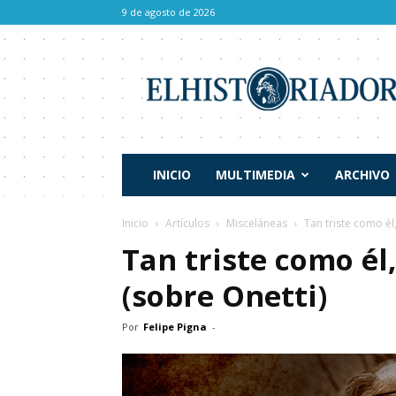
9 de agosto de 2026
El
Historiador
INICIO
MULTIMEDIA
ARCHIVO
Inicio
Artículos
Misceláneas
Tan triste como él
Tan triste como él
(sobre Onetti)
Por
Felipe Pigna
-