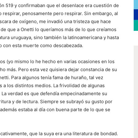
ión 519 y confirmaban que el desenlace era cuestión de
o respirar, penosamente pero respirar. Sin embargo, al
cara de oxígeno, me invadió una tristeza que hace
de que a Onetti lo queríamos más de lo que creíamos
atura uruguaya, sino también la latinoamericana y hasta
do con esta muerte como descabezada.
hos (yo mismo lo he hecho en varias ocasiones en los
cho más. Pero esta vez quisiera dejar constancia de su
etti. Para algunos tenía fama de huraño, tal vez
s a los distintos medios. La frivolidad de algunas
ba. La verdad es que defendía empecinadamente su
critura y de lectura. Siempre se subrayó su gusto por
e además estaba al día con buena parte de lo que se
ocativamente, que la suya era una literatura de bondad.