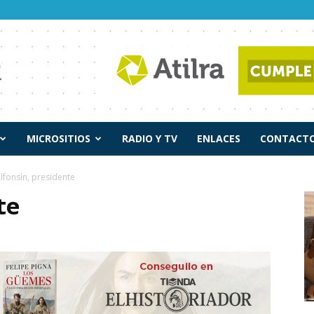
MICROSITIOS
RADIO Y TV
ENLACES
CONTACTO
lfonsín, presidente
te