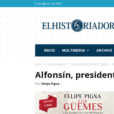
8 de agosto de 2026
El
Historiador
INICIO
MULTIMEDIA
ARCHIVO
Inicio
Documentos
Raúl Alfonsín (1983-1989)
A
Alfonsín, presiden
Por
Felipe Pigna
-