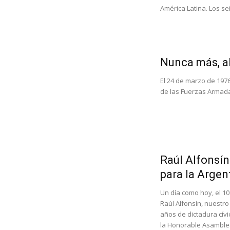
América Latina. Los sei
Nunca más, al
El 24 de marzo de 1976
de las Fuerzas Armadas
Raúl Alfonsí
para la Argen
Un día como hoy, el 10
Raúl Alfonsín, nuestr
años de dictadura cívi
la Honorable Asamblea