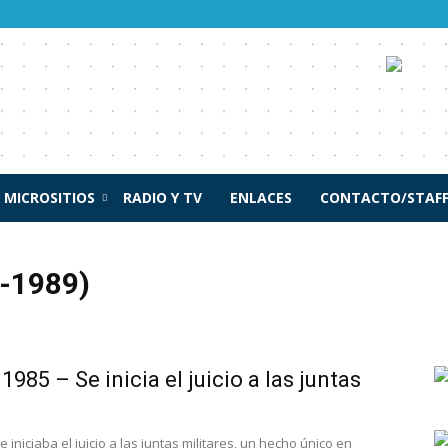
MICROSITIOS
RADIO Y TV
ENLACES
CONTACTO/STAF
-1989)
1955)
Buenos Aires y la Confederación (1852-1862)
1776)
Década Infame (1930-1943)
Dictadura (1976-1983)
via (1820-1829)
Frondizi e Illia (1958-1966)
Independencia (1810-1820)
 1985 – Se inicia el juicio a las juntas
1880)
Primeros Gobiernos Radicales (1943-1955)
Raúl Alfonsín (1983-1989)
966-1973)
Revolución Libertadora (1955-1958)
Virreinato (1776-1810)
se iniciaba el juicio a las juntas militares, un hecho único en