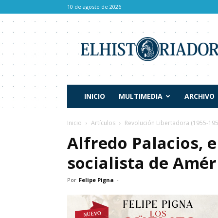
10 de agosto de 2026
El
Historiador
INICIO
MULTIMEDIA
ARCHIVO
Inicio
Artículos
Revolución Libertadora (1955-195
Alfredo Palacios, 
socialista de Amér
Por
Felipe Pigna
-