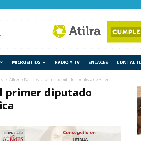
MICROSITIOS
RADIO Y TV
ENLACES
CONTACTO
8)
Alfredo Palacios, el primer diputado socialista de América
el primer diputado
ica