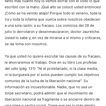
tanto más cuanto hoy lo vemos borrar con el codo lo que
escribió con la mano. ¡Qué alto se colocó usted entonces!
¡Cómo se ha venido abajo! Porque todo el veneno, toda la
ira y toda la infamia que vuelca sobre nosotros obedecen
a una sola razón: a su fracaso. Los comicios del 28 de
julio lo derrotaron y desenmascararon, doctor Jauretche.
Usted lo sabe y, en vez de mirarse a sí mismo y criticarse,
se las toma con nosotros.
Ya que usted no quiere escrutar las causas de su fracaso,
le ahorraremos el trabajo. Dice en su libro
Los profetas
del odio
(pág. 131): “Ni el proletariado, ni la clase media,
ni la burguesía por sí solos pueden cumplir los objetivos
comunes de la lucha de la liberación nacional”. Su
información es incuestionable. Nadie, que no sea un
torpe secretario, podrá admitir que el movimiento de
liberación nacional se fragmente o se encierre dentro de
una clase o sector social. Tiene que ser lo más amplio