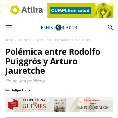
Inicio
Artículos
Revolución Libertadora (1955-1958)
Polémica entre Rodolfo
Puiggrós y Arturo
Jauretche
Fin de una polémica
Por
Felipe Pigna
-