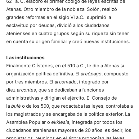
621 a. C. elaboró el primer código de leyes escritas de
Atenas. Otro miembro de la nobleza, Solón, realizó
grandes reformas en el siglo VI a.C.: suprimió la
esclavitud por deudas, dividió a los ciudadanos
atenienses en cuatro grupos según su riqueza sin tener
en cuenta su origen familiar y creó nuevas instituciones.
Las instituciones
Finalmente Clístenes, en el 510 a.C., le dio a Atenas su
organización política definitiva. El
areópago
, compuesto
por tres miembros. El
arcontado
, integrado por
diez
arcontes
, que se dedicaban a funciones
administrativas y dirigían el ejército. El Consejo de
la
bulé
o de los 500, que redactaba las leyes, controlaba a
los magistrados y se encargaba de la política exterior. La
Asamblea Popular o
ekklesía
, integrada por todos los
ciudadanos atenienses mayores de 20 años, es decir, los
propietarios, reunidos en el
ágora
proponían las leyes