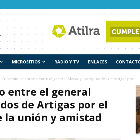
MICROSITIOS
RADIO Y TV
ENLACES
CONTACTO
Convenio celebrado entre el general Alvear y los diputados de Artigas por...
 entre el general
ados de Artigas por el
e la unión y amistad