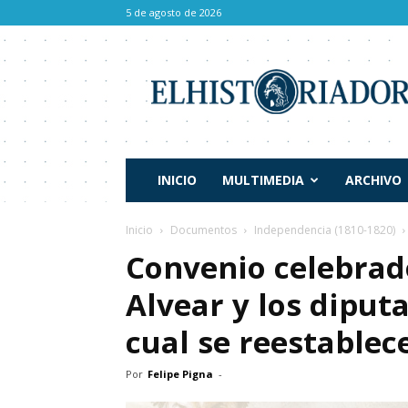
5 de agosto de 2026
El
Historiador
INICIO
MULTIMEDIA
ARCHIVO
Inicio
Documentos
Independencia (1810-1820)
Convenio celebrado
Alvear y los diput
cual se reestablec
Por
Felipe Pigna
-