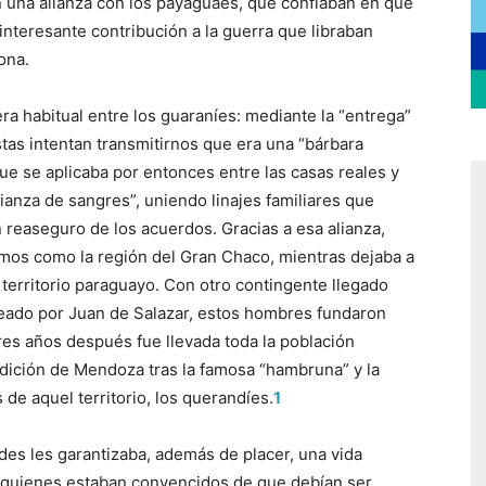
 una alianza con los payaguaes, que confiaban en que
interesante contribución a la guerra que libraban
ona.
ra habitual entre los guaraníes: mediante la “entrega”
tas intentan transmitirnos que era una “bárbara
que se aplicaba por entonces entre las casas reales y
anza de sangres”, uniendo linajes familiares que
reaseguro de los acuerdos. Gracias a esa alianza,
mos como la región del Gran Chaco, mientras dejaba a
territorio paraguayo. Con otro contingente llegado
eado por Juan de Salazar, estos hombres fundaron
res años después fue llevada toda la población
dición de Mendoza tras la famosa “hambruna” y la
 de aquel territorio, los querandíes.
1
es les garantizaba, además de placer, una vida
, quienes estaban convencidos de que debían ser