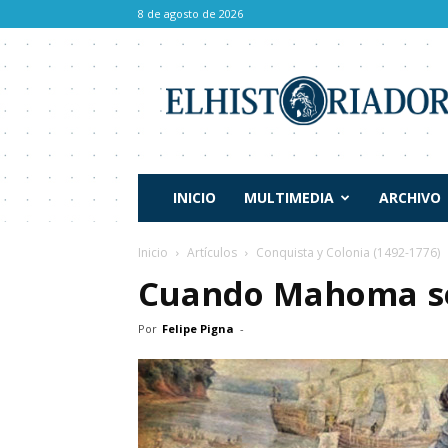
8 de agosto de 2026
El
Historiador
INICIO
MULTIMEDIA
ARCHIVO
Inicio
Artículos
Conquista y Colonia (1492-1776)
Cuando Mahoma se
Por
Felipe Pigna
-