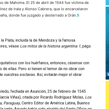
so de Mahoma. El 25 de abril de 1544 fue víctima de
ez de Irala y Alonso Cabrera, que lo encarcelaron
aña, donde fue juzgado y desterrado a Orán.
5
la Plata, incluida la de Mendoza y la famosa
ires, véase
Los mitos de la historia argentina 1,
págs.
equitativos con los huérfanos, entonces, cásense con
o de ellas. Pero si tienen el temor de no obrar con
de vuestras esclavas. Así, evitarán mejor el obrar
oledo, fechada en Asunción, 25 de febrero de 1545
arcía Viñas), citada por Ricardo Rodríguez Molas,
Los
ia, Paraguay
, Centro Editor de América Latina, Buenos
la carta, Aguado había sido alcalde del Santo Oficio en