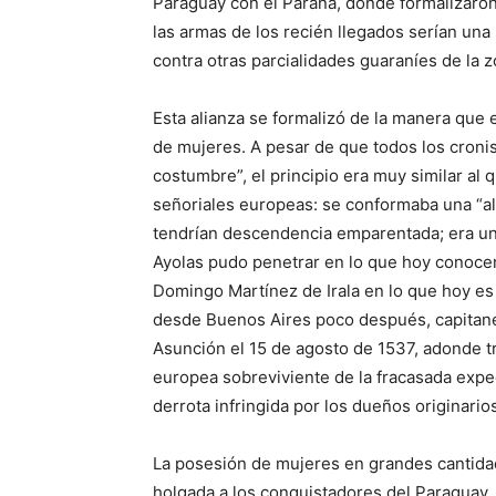
Paraguay con el Paraná, donde formalizaron
las armas de los recién llegados serían una 
contra otras parcialidades guaraníes de la z
Esta alianza se formalizó de la manera que e
de mujeres. A pesar de que todos los cronis
costumbre”, el principio era muy similar al 
señoriales europeas: se conformaba una “ali
tendrían descendencia emparentada; era un 
Ayolas pudo penetrar en lo que hoy conoce
Domingo Martínez de Irala en lo que hoy es 
desde Buenos Aires poco después, capitan
Asunción el 15 de agosto de 1537, adonde t
europea sobreviviente de la fracasada expe
derrota infringida por los dueños originarios
La posesión de mujeres en grandes cantidad
holgada a los conquistadores del Paraguay