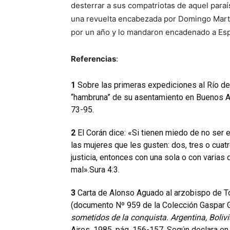
desterrar a sus compatriotas de aquel paraí
una revuelta encabezada por Domingo Martín
por un año y lo mandaron encadenado a Esp
Referencias
:
1
Sobre las primeras expediciones al Río de 
“hambruna” de su asentamiento en Buenos A
73-95.
2
El Corán dice: «Si tienen miedo de no ser 
las mujeres que les gusten: dos, tres o cuatr
justicia, entonces con una sola o con varias 
mal».Sura 4:3.
3
Carta de Alonso Aguado al arzobispo de T
(documento Nº 959 de la Colección Gaspar G
sometidos de la conquista. Argentina, Boliv
Aires, 1985, pág. 156-157. Según declara en 