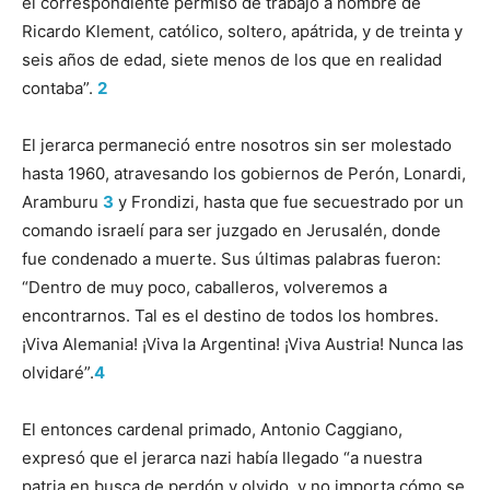
el correspondiente permiso de trabajo a nombre de
Ricardo Klement, católico, soltero, apátrida, y de treinta y
seis años de edad, siete menos de los que en realidad
contaba”.
2
El jerarca permaneció entre nosotros sin ser molestado
hasta 1960, atravesando los gobiernos de Perón, Lonardi,
Aramburu
3
y Frondizi, hasta que fue secuestrado por un
comando israelí para ser juzgado en Jerusalén, donde
fue condenado a muerte. Sus últimas palabras fueron:
“Dentro de muy poco, caballeros, volveremos a
encontrarnos. Tal es el destino de todos los hombres.
¡Viva Alemania! ¡Viva la Argentina! ¡Viva Austria! Nunca las
olvidaré”.
4
El entonces cardenal primado, Antonio Caggiano,
expresó que el jerarca nazi había llegado “a nuestra
patria en busca de perdón y olvido, y no importa cómo se